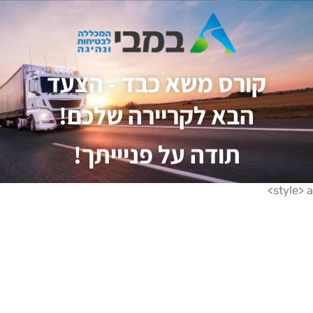
קורס משא כבד - הצעד
הבא לקריירה שלכם!
תודה על פניייתך!
style>
a>