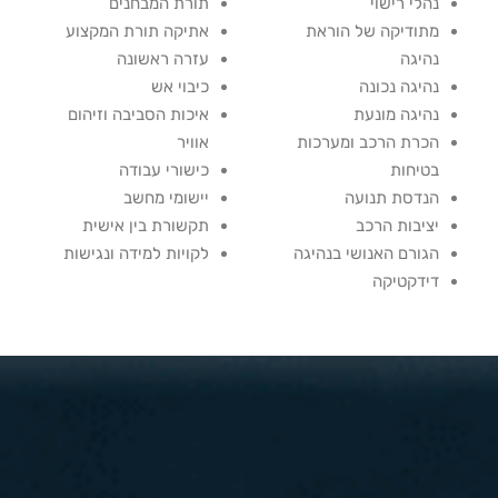
נהלי רישוי
תורת המבחנים
מתודיקה של הוראת
אתיקה תורת המקצוע
נהיגה
עזרה ראשונה
נהיגה נכונה
כיבוי אש
נהיגה מונעת
איכות הסביבה וזיהום
הכרת הרכב ומערכות
אוויר
בטיחות
כישורי עבודה
הנדסת תנועה
יישומי מחשב
יציבות הרכב
תקשורת בין אישית
הגורם האנושי בנהיגה
לקויות למידה ונגישות
דידקטיקה