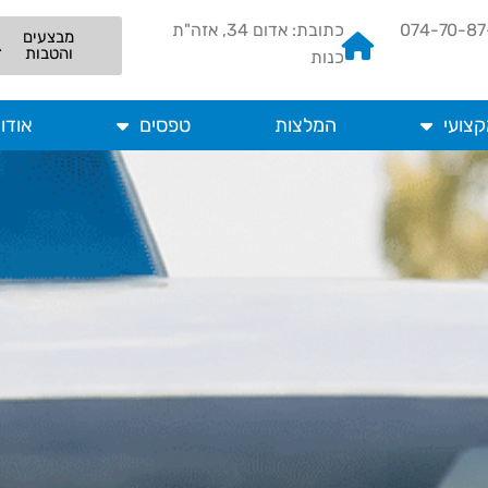
כתובת: אדום 34, אזה"ת
מבצעים
והטבות
כנות
קצועי
המלצות
טפסים
אודו