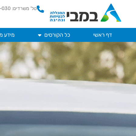
ילוג
טל' משרדים: 074-70-87-030
תוכן
דף ראשי
כל הקורסים
מידע מ