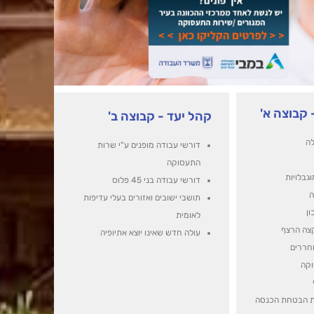
 קבוצה א'
קהל יעד - קבוצה ב'
לה
דורשי עבודה מופנים ע"י שרות
התעסוקה
גבלויות
דורשי עבודה בני 45 פלוס
ה
תושבי ישובים ואזורים בעלי עדיפות
ון
לאומית
צה הרצף
עולה חדש שאינו יוצא אתיופיה
חררים
וקה
ת הבטחת הכנסה