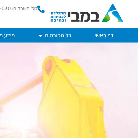
ילוג
טל' משרדים: 074-70-87-030
תוכן
דף ראשי
כל הקורסים
מידע מ