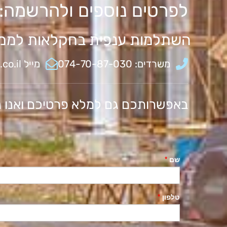
לפרטים נוספים ולהרשמה:
השתלמות ענפית בחקלאות לממו
משרדים: 074-70-87-030
מייל Office@bambischool.co.il
באפשרותכם גם למלא פרטיכם ואנו נ