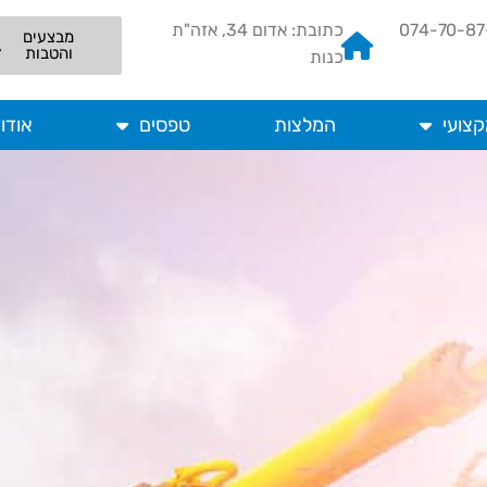
כתובת: אדום 34, אזה"ת
מבצעים
והטבות
כנות
קצועי
המלצות
טפסים
אודו