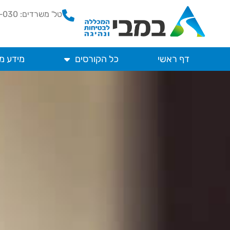
ילוג
טל' משרדים: 074-70-87-030
תוכן
דף ראשי
כל הקורסים
מידע מ