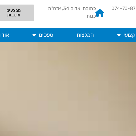
כתובת: אדום 34, אזה"ת
מבצעים
והטבות
כנות
קצועי
המלצות
טפסים
אודו