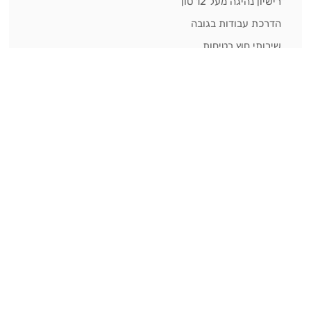
רישיון נהיגה מעל 12 טון
הדרכת עבודות בגובה
שירותי חוץ בטיחות
רישוי מלגזה
נשמח לעמוד לשירותכם!
074-70-87-030