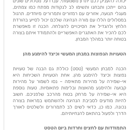
יכולה להעניק לכם יתרון משמעותי. עברו על מסלולים שונים
בהם ייתכן ותבחנו ותשימו לב לנקודות מפתח כמו צמתים,
מעגלי תנועה, אזורים עם רמזורים ותמרורים מיוחדים. תרגול
במסלולים הללו עם מורה הנהיגה שלכם יכול לסייע בהורדת
הלחץ ולהגדיל את הסיכויים להצלחה. הכנה זו מאפשרת
לכם להכיר את האתגרים האפשריים ולהתמודד איתם בצורה
בטוחה יותר במהלך המבחן
.
הטעויות הנפוצות במבחן המעשי וכיצד להימנע מהן
הכנה למבחן המעשי (טסט) כוללת גם הבנה של טעויות
נפוצות וכיצד להימנע מהן. אחת הטעויות השכיחות היא
אי-שמירה על מהירות מתאימה – נסו לשמור על מהירות
קבועה ולהימנע מהאצות ובלימות פתאומיות. טעות נוספת
היא אי-שמירה על מרחק בטוח מהרכב שלפניכם. חשוב
להיות מודעים לסביבת הנהיגה ולהשתמש במראות בצורה
נכונה. כמו כן, כדאי לשים לב לתמרורים ולשלטים לאורך
הדרך ולפעול בהתאם להנחיותיהם.
התמודדות עם לחצים וחרדות ביום הטסט