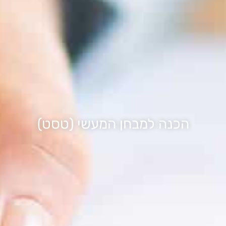
הכנה למבחן המעשי (טסט)