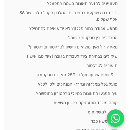
מעוניינים למזער תאונות בשטח המפעל?
נייר חדרה שוקעת בהפסדים, המלגזן מקבל תלוש של 36
אלף שקלים.
מחפש עבודה בתור מלגזן? לא יודע איפה להתחיל?
ההבדלים בין טרקטור לשופל
מאיזה גיל ואיך מוציאים רישיון לטרקטור וטרקטורון?
שיקולים בבחירת ציוד לעבודה בגובה (ציוד מגן אישי)
תיאוריה לטרקטור
ב-3 שנים אירעו מעל ל-250 תאונות טרקטורון
פועל נפל ממלגזה ונהרג- המנהלים ילכו לכלא
איך תמנעו מתאונות בטיולי טרקטורון בחופשה?
קורס משרד התעסוקה רישיון משאית
רישיון למשאית c
קורס משא כבד