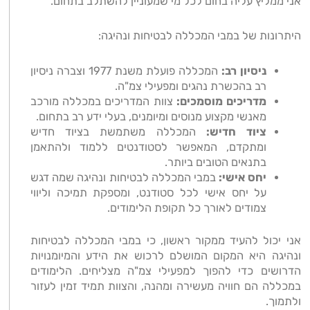
אני ממליץ עליה בחום לכל מי שמעוניין להשתלב בתחום.
היתרונות של במבי המכללה לבטיחות ונהיגה:
ניסיון רב:
המכללה פועלת משנת 1977 וצברה ניסיון
רב בהכשרת נהגים ומפעילי צמ"ה.
מדריכים מוסמכים:
צוות המדריכים במכללה מורכב
מאנשי מקצוע מנוסים ומיומנים, בעלי ידע רב בתחום.
ציוד חדיש:
המכללה משתמשת בציוד חדיש
ומתקדם, המאפשר לסטודנטים ללמוד ולהתאמן
בתנאים הטובים ביותר.
יחס אישי:
במבי המכללה לבטיחות ונהיגה שמה דגש
על יחס אישי לכל סטודנט, ומספקת תמיכה וליווי
צמודים לאורך כל תקופת הלימודים.
אני יכול להעיד ממקור ראשון, כי במבי המכללה לבטיחות
ונהיגה היא המקום המושלם לרכוש את הידע והמיומנויות
הדרושים כדי להפוך למפעילי צמ"ה מצליחים. הלימודים
במכללה הם חוויה מעשירה ומהנה, והצוות תמיד זמין לעזור
ולתמוך.