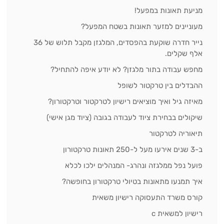
מניעת תאונות במפעל!
מעוניינים למזער תאונות בשטח המפעל?
נייר חדרה שוקעת בהפסדים, המלגזן מקבל תלוש של 36
אלף שקלים.
מחפש עבודה בתור מלגזן? לא יודע איפה להתחיל?
ההבדלים בין טרקטור לשופל
מאיזה גיל ואיך מוציאים רישיון לטרקטור וטרקטורון?
שיקולים בבחירת ציוד לעבודה בגובה (ציוד מגן אישי)
תיאוריה לטרקטור
ב-3 שנים אירעו מעל ל-250 תאונות טרקטורון
פועל נפל ממלגזה ונהרג- המנהלים ילכו לכלא
איך תמנעו מתאונות בטיולי טרקטורון בחופשה?
קורס משרד התעסוקה רישיון משאית
רישיון למשאית c