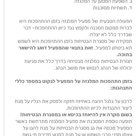
ג. השפעת המטען על המלגזה
ד. תשתיות מסוכנות
הפעולה הטבעית של מפעיל המלגזה בזמן ההתהפכות היא
לברוח ממקום הסכנה ולקפוץ נגד כיוון ההתהפכות- דבר
שבדרך כלל לא יצלח.
תפקידה של מסגרת הבטיחות בזמן ההתהפכות היא לשמש
תא ביטחון למפעיל,
זאת בתנאי שהמפעיל דואג להישאר
בתוכה.
חגורת הבטיחות במלגזה מבטיחה בדרך כלל את מניעת
יכולתו של הנהג לנטוש את מושב הנהג.
בזמן התהפכות המלגזה על המפעיל לנקוט במספר כללי
התנהגות:
לרכון על גלגל ההגה באחיזה חזקה ולפסק את רגליו על מנת
ליצור התנגדות לכיוון ההתהפכות.
בשום מקרה אין להיאחז בכיסא או במסגרת הבטיחות!
תופעה נוספת המסכנת את מפעיל המלגזה מתרחשת כאשר
המפעיל מכסה את גג מסגרת הבטיחות על מנת להגן על
עצמו מפני קרני השמש או על מנת למנוע חדירת מי גשם