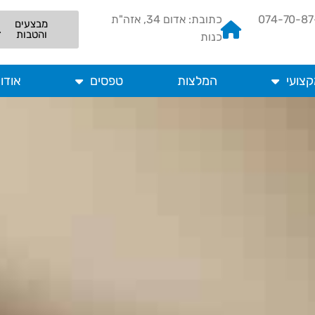
כתובת: אדום 34, אזה"ת
מבצעים
והטבות
כנות
קצועי
המלצות
טפסים
אודו