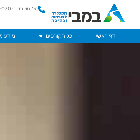
ילוג
טל' משרדים: 074-70-87-030
תוכן
דף ראשי
כל הקורסים
מידע מ