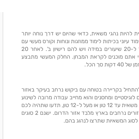
 להיות נהגי משאית, כדאי שהיום יש דרך נוחה יותר
 עיוני בכיתות לימוד ממוזגות ונוחות וקורס מעשי עם
משאיות איכותיות. לימוד הנהיגה כולל מספר שיעורים עד ל-20 שיעורים במידה ויש להם רישיון ב'. לאחר 20
י אתם מוכנים לקראת המבחן. החלק המעשי מתבצע
סך הכל.
התחיל בקריירה בטוחה עם ביקוש נרחב בעיקר באזור
לוגיסטיים ומחסנים והוא מחייב עבודה מרובה לשינוע
ותובלה של סחורות וחומרי גלם. אם אתם מוציאים רישיון על משאית עד 12 טון או מעל ל-12 טון, תדעו שתהיה לכם
עבודה בטוחה בתחום, עם ביקוש צומח וגובר בכל שנה באזורים נרחבים בארץ מלבד אזור הדרום. ישנם 2 סוגים
לסוג המשאיות שתרצו לנהוג בהם.