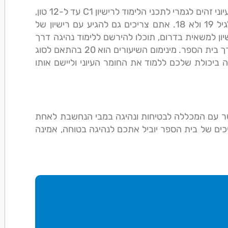
C
עד ל-12 טון,
עם זאת תוכלו לגשת לתיאורה והטסט רק כאשר תגיעו לגיל 19 ולא 18. אתם צריכים גם להגיע עם רישיון של
1 טון. בכדי להוציא רישיון למשאית בדרום, תוכלו להירשם ללימוד נהיגה דרך
האתר ולהצטרף למאות התלמידים שכבר עברו הכשרה דרך בית הספר. מינימום השיעורים הוא 20 בהתאם לסוג
ה ביכולת שלכם ללמוד את החומר העיוני וליישם אותו
קשר עם המכללה לבטיחות ונהיגה במבי הנחשבת לאחת
ים של בית הספר יוביל אתכם לנהיגה בטוחה, אמינה