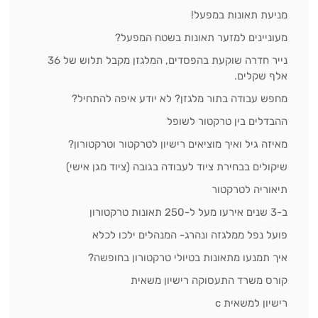
מניעת תאונות במפעל!
מעוניינים למזער תאונות בשטח המפעל?
נייר חדרה שוקעת בהפסדים, המלגזן מקבל תלוש של 36
אלף שקלים.
מחפש עבודה בתור מלגזן? לא יודע איפה להתחיל?
ההבדלים בין טרקטור לשופל
מאיזה גיל ואיך מוציאים רישיון לטרקטור וטרקטורון?
שיקולים בבחירת ציוד לעבודה בגובה (ציוד מגן אישי)
תיאוריה לטרקטור
ב-3 שנים אירעו מעל ל-250 תאונות טרקטורון
פועל נפל ממלגזה ונהרג- המנהלים ילכו לכלא
איך תמנעו מתאונות בטיולי טרקטורון בחופשה?
קורס משרד התעסוקה רישיון משאית
רישיון למשאית c