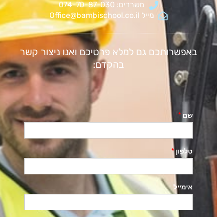
משרדים: 074-70-87-030
מייל Office@bambischool.co.il
באפשרותכם גם למלא פרטיכם ואנו ניצור קשר
בהקדם: