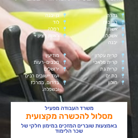
גדרה
גן יבנה
רחובות
לוד
אשדוד
רמלה
אשקלון
ראשון לציון
יבנה
קרית עקרון
מודיעין
קרית מלאכי
מכבים-רעות
קרית גת
ירושלים
בת ים
ועוד יישובים רבים
חולון
בדרום, במרכז
ובשפלה.
משרד העבודה מפעיל
מסלול להכשרה מקצועית
באמצעות שוברים המזכים במימון חלקי של
שכר הלימוד