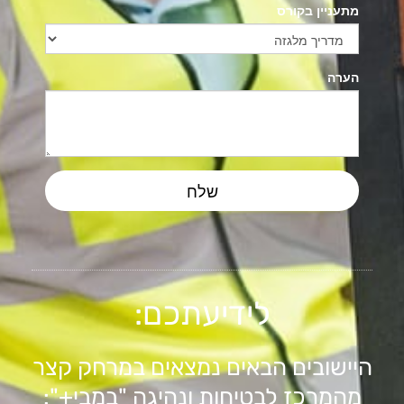
לידיעתכם:
היישובים הבאים נמצאים במרחק קצר
מהמרכז לבטיחות ונהיגה "במבי+":