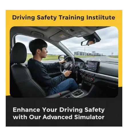
רישיון
מלגזה
תהליך
מלא
–
מדריך
מקצועי
לקבלת
הרישיון