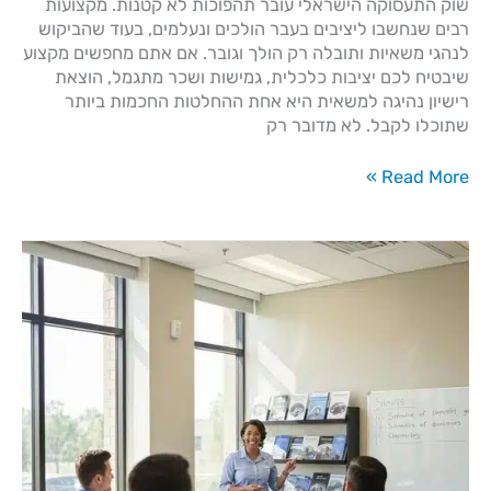
שוק התעסוקה הישראלי עובר תהפוכות לא קטנות. מקצועות
רבים שנחשבו ליציבים בעבר הולכים ונעלמים, בעוד שהביקוש
לנהגי משאיות ותובלה רק הולך וגובר. אם אתם מחפשים מקצוע
שיבטיח לכם יציבות כלכלית, גמישות ושכר מתגמל, הוצאת
רישיון נהיגה למשאית היא אחת ההחלטות החכמות ביותר
שתוכלו לקבל. לא מדובר רק
Read More »
חידוש
אישור
עבודה
בגובה
–
כל
מה
שצריך
לדעת
לפני