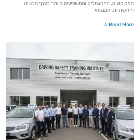
המבוקשים, המתגמלים והמשפיעים ביותר בענף הבנייה
והתשתיות. המנופאי
Read More »
קורס
עבודה
בגובה
מחיר
–
מה
משפיע
על
העלות
ואיך
לבחור
נכון